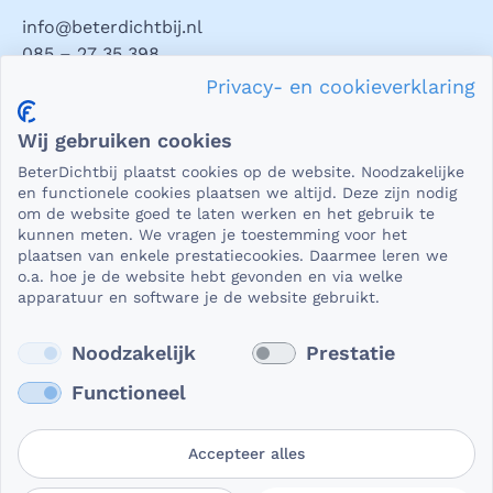
info@beterdichtbij.nl
085 – 27 35 398
Privacy- en cookieverklaring
Privacy en veiligheid
Wij gebruiken cookies
Als het gaat om medische gegevens, dan is het natuurlijk
BeterDichtbij plaatst cookies op de website. Noodzakelijke
essentieel dat die beveiligd worden uitgewisseld. En dat
en functionele cookies plaatsen we altijd. Deze zijn nodig
die gegevens niet in verkeerde handen vallen. Daar kun je
om de website goed te laten werken en het gebruik te
kunnen meten. We vragen je toestemming voor het
op rekenen bij BeterDichtbij.
plaatsen van enkele prestatiecookies. Daarmee leren we
Lees verder
o.a. hoe je de website hebt gevonden en via welke
apparatuur en software je de website gebruikt.
Noodzakelijk
Prestatie
Functioneel
Accepteer alles