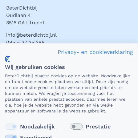
BeterDichtbij
Oudlaan 4
3515 GA Utrecht
info@beterdichtbij.nl
085 – 27 35 398
Privacy- en cookieverklaring
Privacy en veiligheid
Wij gebruiken cookies
Als het gaat om medische gegevens, dan is het natuurlijk
BeterDichtbij plaatst cookies op de website. Noodzakelijke
essentieel dat die beveiligd worden uitgewisseld. En dat
en functionele cookies plaatsen we altijd. Deze zijn nodig
die gegevens niet in verkeerde handen vallen. Daar kun je
om de website goed te laten werken en het gebruik te
kunnen meten. We vragen je toestemming voor het
op rekenen bij BeterDichtbij.
plaatsen van enkele prestatiecookies. Daarmee leren we
Lees verder
o.a. hoe je de website hebt gevonden en via welke
apparatuur en software je de website gebruikt.
Noodzakelijk
Prestatie
Functioneel