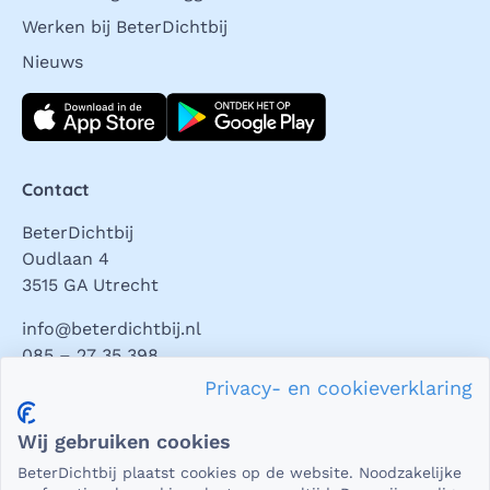
Werken bij BeterDichtbij
Nieuws
Download direct
Contact
BeterDichtbij
Oudlaan 4
3515 GA Utrecht
info@beterdichtbij.nl
085 – 27 35 398
Privacy- en cookieverklaring
Privacy en veiligheid
Wij gebruiken cookies
Als het gaat om medische gegevens, dan is het natuurlijk
BeterDichtbij plaatst cookies op de website. Noodzakelijke
essentieel dat die beveiligd worden uitgewisseld. En dat