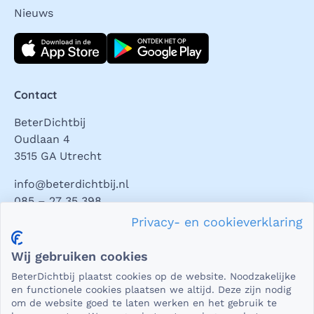
Nieuws
Download direct
Contact
BeterDichtbij
Oudlaan 4
3515 GA Utrecht
info@beterdichtbij.nl
085 – 27 35 398
Privacy- en cookieverklaring
Privacy en veiligheid
Wij gebruiken cookies
Als het gaat om medische gegevens, dan is het natuurlijk
BeterDichtbij plaatst cookies op de website. Noodzakelijke
essentieel dat die beveiligd worden uitgewisseld. En dat
en functionele cookies plaatsen we altijd. Deze zijn nodig
die gegevens niet in verkeerde handen vallen. Daar kun je
om de website goed te laten werken en het gebruik te