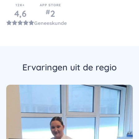
12K+
APP STORE
#
nummer
4,6
2
in de categorie
Geneeskunde
Ervaringen uit de regio