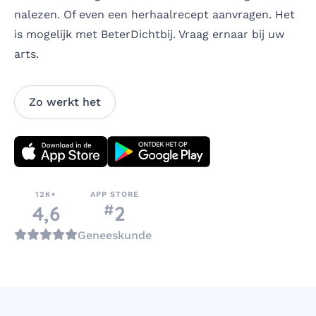
nalezen. Of even een herhaalrecept aanvragen. Het
is mogelijk met BeterDichtbij. Vraag ernaar bij uw
arts.
Zo werkt het
Download direct
12K+
APP STORE
#
nummer
4,6
2
in de categorie
Geneeskunde