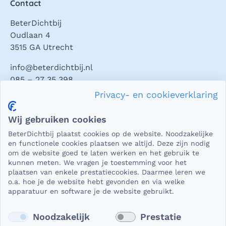
Contact
BeterDichtbij
Oudlaan 4
3515 GA Utrecht
info@beterdichtbij.nl
085 – 27 35 398
Privacy- en cookieverklaring
Privacy en veiligheid
Wij gebruiken cookies
Als het gaat om medische gegevens, dan is het natuurlijk
BeterDichtbij plaatst cookies op de website. Noodzakelijke
essentieel dat die beveiligd worden uitgewisseld. En dat
en functionele cookies plaatsen we altijd. Deze zijn nodig
die gegevens niet in verkeerde handen vallen. Daar kun je
om de website goed te laten werken en het gebruik te
kunnen meten. We vragen je toestemming voor het
op rekenen bij BeterDichtbij.
plaatsen van enkele prestatiecookies. Daarmee leren we
Lees verder
o.a. hoe je de website hebt gevonden en via welke
apparatuur en software je de website gebruikt.
Noodzakelijk
Prestatie