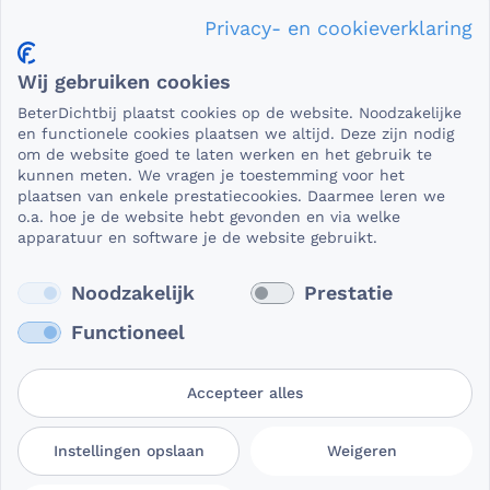
Privacy- en cookieverklaring
Privacy en veiligheid
Wij gebruiken cookies
Als het gaat om medische gegevens, dan is het natuurlijk
BeterDichtbij plaatst cookies op de website. Noodzakelijke
essentieel dat die beveiligd worden uitgewisseld. En dat
en functionele cookies plaatsen we altijd. Deze zijn nodig
die gegevens niet in verkeerde handen vallen. Daar kun je
om de website goed te laten werken en het gebruik te
kunnen meten. We vragen je toestemming voor het
op rekenen bij BeterDichtbij.
plaatsen van enkele prestatiecookies. Daarmee leren we
Lees verder
o.a. hoe je de website hebt gevonden en via welke
apparatuur en software je de website gebruikt.
Noodzakelijk
Prestatie
Functioneel
Accepteer alles
Gebruikersvoorwaarden
Privacy- en
Cookievoorkeuren
Instellingen opslaan
Weigeren
BeterDichtbij
cookieverklaring
aanpassen