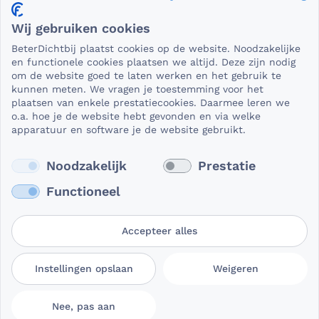
Privacy en veiligheid
Wij gebruiken cookies
Als het gaat om medische gegevens, dan is het natuurlijk
BeterDichtbij plaatst cookies op de website. Noodzakelijke
essentieel dat die beveiligd worden uitgewisseld. En dat
en functionele cookies plaatsen we altijd. Deze zijn nodig
die gegevens niet in verkeerde handen vallen. Daar kun je
om de website goed te laten werken en het gebruik te
kunnen meten. We vragen je toestemming voor het
op rekenen bij BeterDichtbij.
plaatsen van enkele prestatiecookies. Daarmee leren we
Lees verder
o.a. hoe je de website hebt gevonden en via welke
apparatuur en software je de website gebruikt.
Noodzakelijk
Prestatie
Functioneel
Accepteer alles
Gebruikersvoorwaarden
Privacy- en
Cookievoorkeuren
Instellingen opslaan
Weigeren
BeterDichtbij
cookieverklaring
aanpassen
Nee, pas aan
© 2026 BeterDichtbij Professional