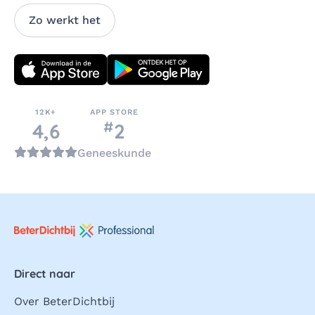
Zo werkt het
Download direct
12K+
APP STORE
#
nummer
4,6
2
in de categorie
Geneeskunde
Direct naar
Over BeterDichtbij