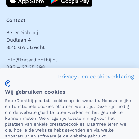
Contact
BeterDichtbij
Oudlaan 4
3515 GA Utrecht
info@beterdichtbij.nl
085 – 27 35 398
Privacy- en cookieverklaring
Privacy en veiligheid
Wij gebruiken cookies
Als het gaat om medische gegevens, dan is het natuurlijk
BeterDichtbij plaatst cookies op de website. Noodzakelijke
essentieel dat die beveiligd worden uitgewisseld. En dat
en functionele cookies plaatsen we altijd. Deze zijn nodig
die gegevens niet in verkeerde handen vallen. Daar kun je
om de website goed te laten werken en het gebruik te
kunnen meten. We vragen je toestemming voor het
op rekenen bij BeterDichtbij.
plaatsen van enkele prestatiecookies. Daarmee leren we
Lees verder
o.a. hoe je de website hebt gevonden en via welke
apparatuur en software je de website gebruikt.