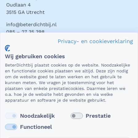
Oudlaan 4
3515 GA Utrecht
info@beterdichtbij.nl
085 – 27 35 398
Privacy- en cookieverklaring
Privacy en veiligheid
Wij gebruiken cookies
Als het gaat om medische gegevens, dan is het natuurlijk
BeterDichtbij plaatst cookies op de website. Noodzakelijke
essentieel dat die beveiligd worden uitgewisseld. En dat
en functionele cookies plaatsen we altijd. Deze zijn nodig
die gegevens niet in verkeerde handen vallen. Daar kun je
om de website goed te laten werken en het gebruik te
kunnen meten. We vragen je toestemming voor het
op rekenen bij BeterDichtbij.
plaatsen van enkele prestatiecookies. Daarmee leren we
Lees verder
o.a. hoe je de website hebt gevonden en via welke
apparatuur en software je de website gebruikt.
Noodzakelijk
Prestatie
Functioneel