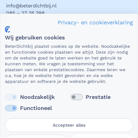
info@beterdichtbij.nl
085 – 27 35 398
Privacy- en cookieverklaring
Privacy en veiligheid
Wij gebruiken cookies
Als het gaat om medische gegevens, dan is het natuurlijk
BeterDichtbij plaatst cookies op de website. Noodzakelijke
essentieel dat die beveiligd worden uitgewisseld. En dat
en functionele cookies plaatsen we altijd. Deze zijn nodig
die gegevens niet in verkeerde handen vallen. Daar kun je
om de website goed te laten werken en het gebruik te
kunnen meten. We vragen je toestemming voor het
op rekenen bij BeterDichtbij.
plaatsen van enkele prestatiecookies. Daarmee leren we
Lees verder
o.a. hoe je de website hebt gevonden en via welke
apparatuur en software je de website gebruikt.
Noodzakelijk
Prestatie
Functioneel
Accepteer alles