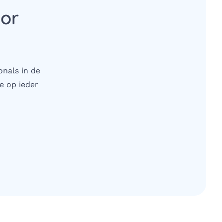
oor
onals in de
e op ieder