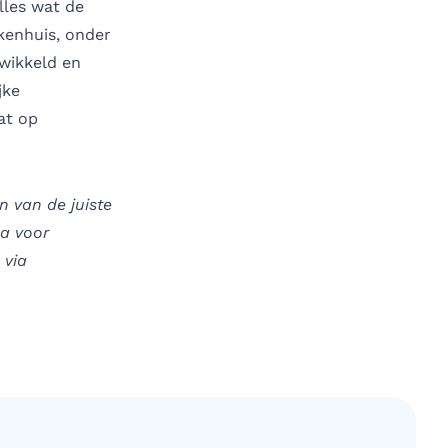
lles wat de
ekenhuis, onder
twikkeld en
jke
at op
n van de juiste
ma voor
 via