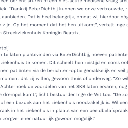
een bericht sturen of een niet-acute medische vraag stel
iniek. “Dankzij BeterDichtbij kunnen we onze vertrouwde, 
l aanbieden. Dat is heel belangrijk, omdat wij hierdoor nóg
 zijn. Op het moment dat het hen uitkomt”, vertelt Inge 
 Streekziekenhuis Koningin Beatrix.
htbij
 te laten plaatsvinden via BeterDichtbij, hoeven patiënt
t ziekenhuis te komen. Dit scheelt hen reistijd en soms oo
en patiënten via de berichten-optie gemakkelijk en veili
 moment dat zij willen, gewoon thuis of onderweg. “Zo wi
e Achterhoek de voordelen van het SKB laten ervaren, nog
e drempel komt”, licht bestuurder Inge de Wit toe. “De zo
f of een bezoek aan het ziekenhuis noodzakelijk is. Wil ee
praak in het ziekenhuis in plaats van een beeldbelafspraak,
 zorgverlener natuurlijk gewoon mogelijk.”