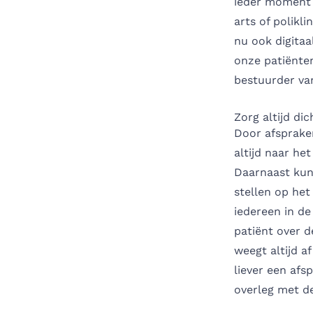
ieder moment 
arts of polikl
nu ook digitaa
onze patiënten
bestuurder van
Zorg altijd dic
Door afspraken
altijd naar he
Daarnaast kunn
stellen op het
iedereen in d
patiënt over d
weegt altijd a
liever een afs
overleg met de