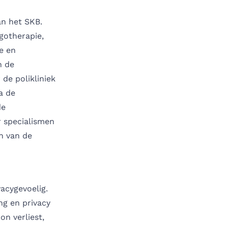
an het SKB.
rgotherapie,
e en
n de
 de polikliniek
a de
de
r specialismen
n van de
acygevoelig.
ng en privacy
on verliest,