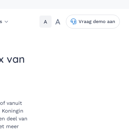
A
A
s
Vraag demo aan
x van
of vanuit
 Koningin
en deel van
iet meer