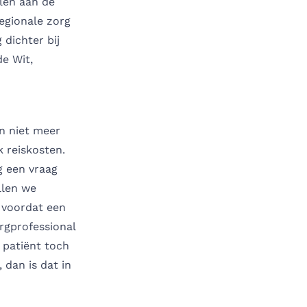
len aan de
regionale zorg
 dichter bij
de Wit,
en niet meer
k reiskosten.
g een vraag
llen we
 voordat een
rgprofessional
n patiënt toch
 dan is dat in