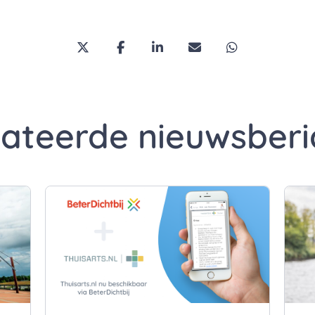
Deel deze pagina via Twitter/X
Deel deze pagina op Facebook
Deel deze pagina op Link
Deel deze pagina vi
Deel deze pa
lateerde nieuwsberi