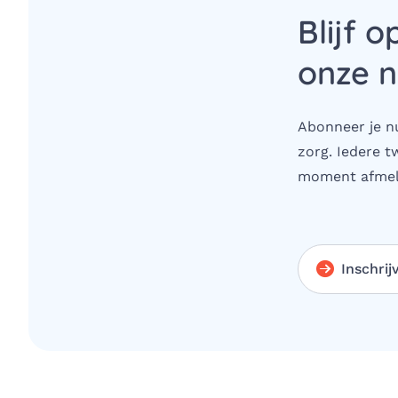
Blijf o
onze n
Abonneer je nu
zorg. Iedere t
moment afmel
Inschrij