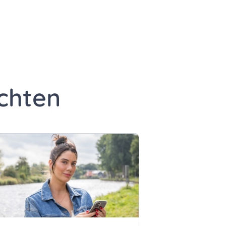
edIn
a e-mail
gina via WhatsApp
chten