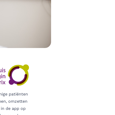
mige patiënten
men, omzetten
 in de app op