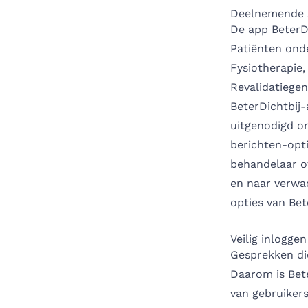
Deelnemende 
De app BeterD
Patiënten onde
Fysiotherapie,
Revalidatiege
BeterDichtbij-
uitgenodigd om
berichten-opti
behandelaar o
en naar verwa
opties van Bet
Veilig inlogge
Gesprekken die
Daarom is Bete
van gebruikers