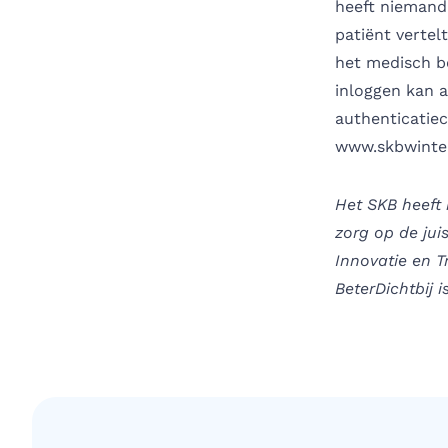
heeft niemand 
patiënt vertel
het medisch b
inloggen kan 
authenticatiec
www.skbwinter
Het SKB heeft 
zorg op de ju
Innovatie en T
BeterDichtbij 