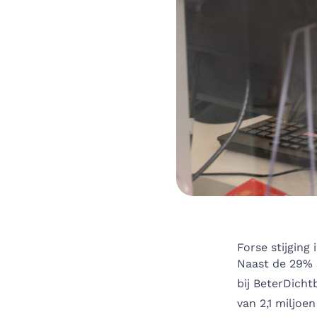
Forse stijging 
Naast de 29% s
bij BeterDicht
van 2,1 miljoe