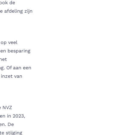
 ook de
 afdeling zijn
 op veel
een besparing
het
ng. Of aan een
 inzet van
de NVZ
en in 2023,
en. De
e stijging