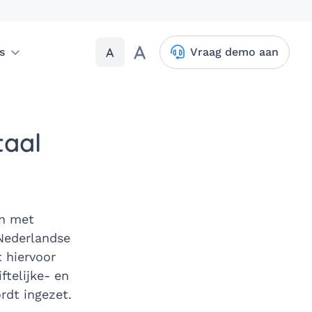
A
A
s
Vraag demo aan
taal
en met
(Nederlandse
 hiervoor
ftelijke- en
rdt ingezet.