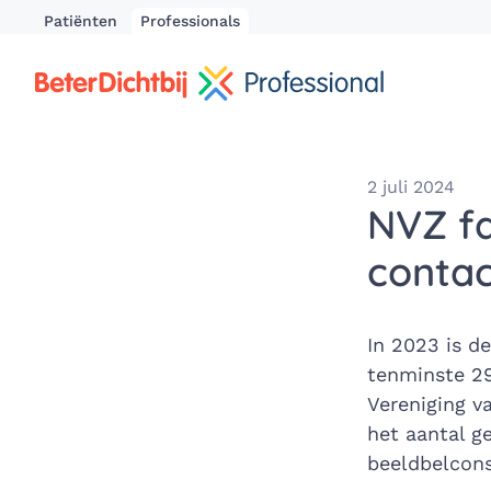
Patiënten
Professionals
2 juli 2024
NVZ fa
contac
In 2023 is d
tenminste 29
Vereniging v
het aantal g
beeldbelcons