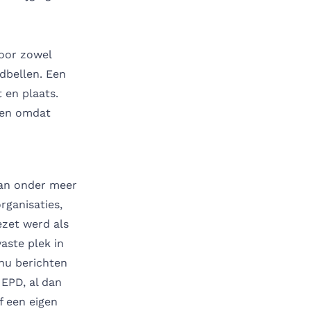
voor zowel
dbellen. Een
 en plaats.
len omdat
 aan onder meer
rganisaties,
ezet werd als
aste plek in
 nu berichten
 EPD, al dan
f een eigen