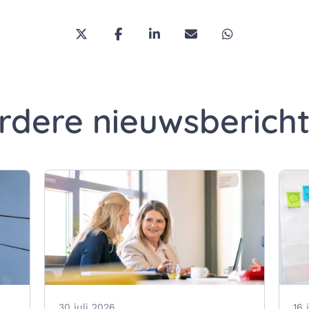
Deel deze pagina via Twitter/X
Deel deze pagina op Facebook
Deel deze pagina op Link
Deel deze pagina vi
Deel deze pa
rdere nieuwsberich
30 juli 2026
16 