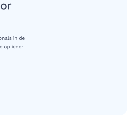
oor
onals in de
e op ieder