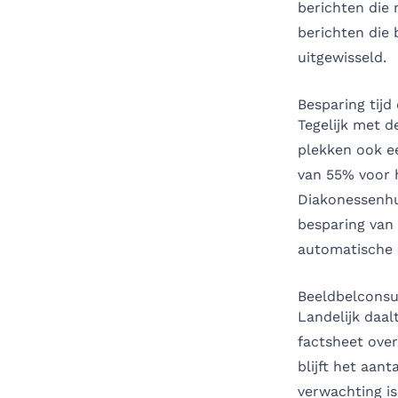
berichten die 
berichten die 
uitgewisseld.
Besparing tijd
Tegelijk met d
plekken ook ee
van 55% voor 
Diakonessenhui
besparing van 
automatische b
Beeldbelconsul
Landelijk daal
factsheet over
blijft het aan
verwachting is