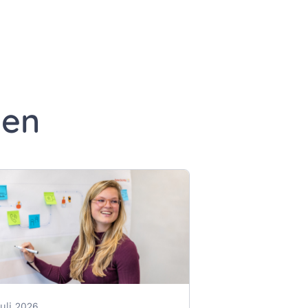
edIn
a e-mail
gina via WhatsApp
ten
juli 2026