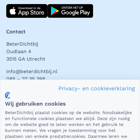
Download direct
Contact
BeterDichtbij
Oudlaan 4
3515 GA Utrecht
info@beterdichtbij.nl
085 – 27 35 398
Privacy- en cookieverklaring
Privacy en veiligheid
Wij gebruiken cookies
Als het gaat om medische gegevens, dan is het natuurlijk
BeterDichtbij plaatst cookies op de website. Noodzakelijke
essentieel dat die beveiligd worden uitgewisseld. En dat
en functionele cookies plaatsen we altijd. Deze zijn nodig
die gegevens niet in verkeerde handen vallen. Daar kun je
om de website goed te laten werken en het gebruik te
kunnen meten. We vragen je toestemming voor het
op rekenen bij BeterDichtbij.
plaatsen van enkele prestatiecookies. Daarmee leren we