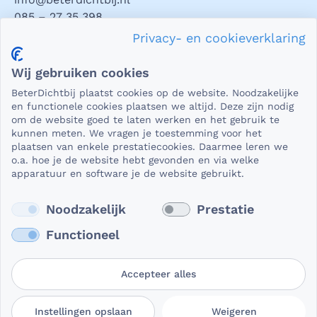
085 – 27 35 398
Privacy- en cookieverklaring
Privacy en veiligheid
Wij gebruiken cookies
Als het gaat om medische gegevens, dan is het natuurlijk
BeterDichtbij plaatst cookies op de website. Noodzakelijke
essentieel dat die beveiligd worden uitgewisseld. En dat
en functionele cookies plaatsen we altijd. Deze zijn nodig
die gegevens niet in verkeerde handen vallen. Daar kun je
om de website goed te laten werken en het gebruik te
kunnen meten. We vragen je toestemming voor het
op rekenen bij BeterDichtbij.
plaatsen van enkele prestatiecookies. Daarmee leren we
Lees verder
o.a. hoe je de website hebt gevonden en via welke
apparatuur en software je de website gebruikt.
Noodzakelijk
Prestatie
Functioneel
Accepteer alles
Gebruikersvoorwaarden
Privacy- en
Cookievoorkeuren
Instellingen opslaan
Weigeren