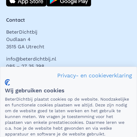
Contact
BeterDichtbij
Oudlaan 4
3515 GA Utrecht
info@beterdichtbij.nl
085 – 27 35 398
Privacy- en cookieverklaring
Privacy en veiligheid
Wij gebruiken cookies
Als het gaat om medische gegevens, dan is het natuurlijk
BeterDichtbij plaatst cookies op de website. Noodzakelijke
essentieel dat die beveiligd worden uitgewisseld. En dat
en functionele cookies plaatsen we altijd. Deze zijn nodig
die gegevens niet in verkeerde handen vallen. Daar kun je
om de website goed te laten werken en het gebruik te
kunnen meten. We vragen je toestemming voor het
op rekenen bij BeterDichtbij.
plaatsen van enkele prestatiecookies. Daarmee leren we
Lees verder
o.a. hoe je de website hebt gevonden en via welke
apparatuur en software je de website gebruikt.