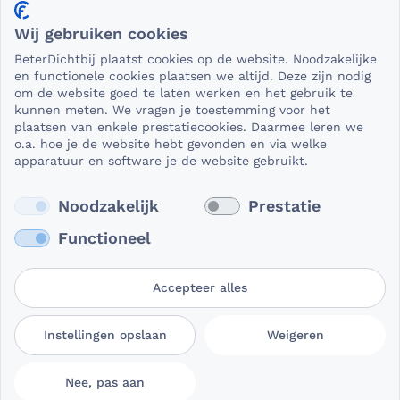
Privacy en veiligheid
Wij gebruiken cookies
Als het gaat om medische gegevens, dan is het natuurlijk
BeterDichtbij plaatst cookies op de website. Noodzakelijke
essentieel dat die beveiligd worden uitgewisseld. En dat
en functionele cookies plaatsen we altijd. Deze zijn nodig
die gegevens niet in verkeerde handen vallen. Daar kun je
om de website goed te laten werken en het gebruik te
kunnen meten. We vragen je toestemming voor het
op rekenen bij BeterDichtbij.
plaatsen van enkele prestatiecookies. Daarmee leren we
Lees verder
o.a. hoe je de website hebt gevonden en via welke
apparatuur en software je de website gebruikt.
Noodzakelijk
Prestatie
Functioneel
Accepteer alles
Gebruikersvoorwaarden
Privacy- en
Cookievoorkeuren
Instellingen opslaan
Weigeren
BeterDichtbij
cookieverklaring
aanpassen
Nee, pas aan
© 2026 BeterDichtbij Professional