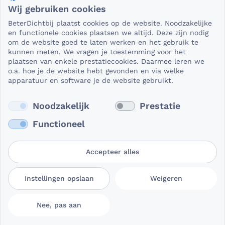
Wij gebruiken cookies
Als het gaat om medische gegevens, dan is het natuurlijk
BeterDichtbij plaatst cookies op de website. Noodzakelijke
essentieel dat die beveiligd worden uitgewisseld. En dat
en functionele cookies plaatsen we altijd. Deze zijn nodig
die gegevens niet in verkeerde handen vallen. Daar kun je
om de website goed te laten werken en het gebruik te
kunnen meten. We vragen je toestemming voor het
op rekenen bij BeterDichtbij.
plaatsen van enkele prestatiecookies. Daarmee leren we
Lees verder
o.a. hoe je de website hebt gevonden en via welke
apparatuur en software je de website gebruikt.
Noodzakelijk
Prestatie
Functioneel
Accepteer alles
Gebruikersvoorwaarden
Privacy- en
Cookievoorkeuren
Instellingen opslaan
Weigeren
BeterDichtbij
cookieverklaring
aanpassen
Nee, pas aan
© 2026 BeterDichtbij Professional