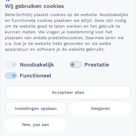
Wij gebruiken cookies
Als het gaat om medische gegevens, dan is het natuurlijk
BeterDichtbij plaatst cookies op de website. Noodzakelijke
essentieel dat die beveiligd worden uitgewisseld. En dat
en functionele cookies plaatsen we altijd. Deze zijn nodig
die gegevens niet in verkeerde handen vallen. Daar kun je
om de website goed te laten werken en het gebruik te
kunnen meten. We vragen je toestemming voor het
op rekenen bij BeterDichtbij.
plaatsen van enkele prestatiecookies. Daarmee leren we
Lees verder
o.a. hoe je de website hebt gevonden en via welke
apparatuur en software je de website gebruikt.
Noodzakelijk
Prestatie
Functioneel
Accepteer alles
Gebruikersvoorwaarden
Privacy- en
Cookievoorkeuren
Instellingen opslaan
Weigeren
BeterDichtbij
cookieverklaring
aanpassen
Nee, pas aan
© 2026 BeterDichtbij Professional