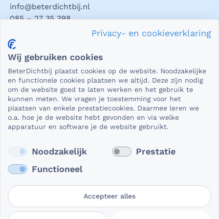
info@beterdichtbij.nl
085 – 27 35 398
Privacy- en cookieverklaring
Privacy en veiligheid
Wij gebruiken cookies
Als het gaat om medische gegevens, dan is het natuurlijk
BeterDichtbij plaatst cookies op de website. Noodzakelijke
essentieel dat die beveiligd worden uitgewisseld. En dat
en functionele cookies plaatsen we altijd. Deze zijn nodig
die gegevens niet in verkeerde handen vallen. Daar kun je
om de website goed te laten werken en het gebruik te
kunnen meten. We vragen je toestemming voor het
op rekenen bij BeterDichtbij.
plaatsen van enkele prestatiecookies. Daarmee leren we
Lees verder
o.a. hoe je de website hebt gevonden en via welke
apparatuur en software je de website gebruikt.
Noodzakelijk
Prestatie
Functioneel
Accepteer alles
Gebruikersvoorwaarden
Privacy- en
Cookievoorkeuren