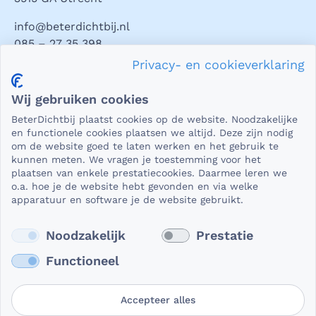
info@beterdichtbij.nl
085 – 27 35 398
Privacy- en cookieverklaring
Privacy en veiligheid
Wij gebruiken cookies
Als het gaat om medische gegevens, dan is het natuurlijk
BeterDichtbij plaatst cookies op de website. Noodzakelijke
essentieel dat die beveiligd worden uitgewisseld. En dat
en functionele cookies plaatsen we altijd. Deze zijn nodig
die gegevens niet in verkeerde handen vallen. Daar kun je
om de website goed te laten werken en het gebruik te
kunnen meten. We vragen je toestemming voor het
op rekenen bij BeterDichtbij.
plaatsen van enkele prestatiecookies. Daarmee leren we
Lees verder
o.a. hoe je de website hebt gevonden en via welke
apparatuur en software je de website gebruikt.
Noodzakelijk
Prestatie
Functioneel
Accepteer alles