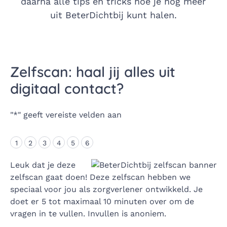
daarna alle tips en tricks hoe je nog meer
uit BeterDichtbij kunt halen.
Zelfscan: haal jij alles uit
digitaal contact?
"
*
" geeft vereiste velden aan
1
2
3
4
5
6
Leuk dat je deze
zelfscan gaat doen! Deze zelfscan hebben we
speciaal voor jou als zorgverlener ontwikkeld. Je
doet er 5 tot maximaal 10 minuten over om de
vragen in te vullen. Invullen is anoniem.