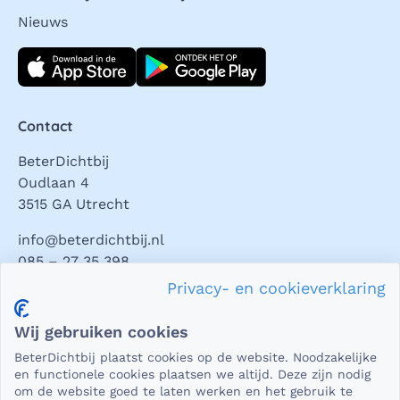
Nieuws
Download direct
Contact
BeterDichtbij
Oudlaan 4
3515 GA Utrecht
info@beterdichtbij.nl
085 – 27 35 398
Privacy- en cookieverklaring
Privacy en veiligheid
Wij gebruiken cookies
Als het gaat om medische gegevens, dan is het natuurlijk
BeterDichtbij plaatst cookies op de website. Noodzakelijke
essentieel dat die beveiligd worden uitgewisseld. En dat
en functionele cookies plaatsen we altijd. Deze zijn nodig
die gegevens niet in verkeerde handen vallen. Daar kun je
om de website goed te laten werken en het gebruik te