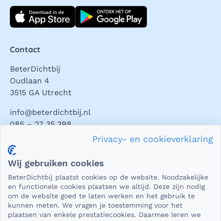
Download direct
Contact
BeterDichtbij
Oudlaan 4
3515 GA Utrecht
info@beterdichtbij.nl
085 – 27 35 398
Privacy- en cookieverklaring
Privacy en veiligheid
Wij gebruiken cookies
Als het gaat om medische gegevens, dan is het natuurlijk
BeterDichtbij plaatst cookies op de website. Noodzakelijke
essentieel dat die beveiligd worden uitgewisseld. En dat
en functionele cookies plaatsen we altijd. Deze zijn nodig
die gegevens niet in verkeerde handen vallen. Daar kun je
om de website goed te laten werken en het gebruik te
kunnen meten. We vragen je toestemming voor het
op rekenen bij BeterDichtbij.
plaatsen van enkele prestatiecookies. Daarmee leren we