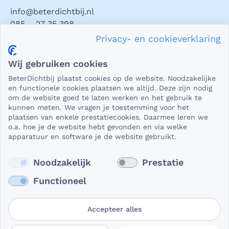
info@beterdichtbij.nl
085 – 27 35 398
Privacy- en cookieverklaring
Privacy en veiligheid
Wij gebruiken cookies
Als het gaat om medische gegevens, dan is het natuurlijk
BeterDichtbij plaatst cookies op de website. Noodzakelijke
essentieel dat die beveiligd worden uitgewisseld. En dat
en functionele cookies plaatsen we altijd. Deze zijn nodig
die gegevens niet in verkeerde handen vallen. Daar kun je
om de website goed te laten werken en het gebruik te
kunnen meten. We vragen je toestemming voor het
op rekenen bij BeterDichtbij.
plaatsen van enkele prestatiecookies. Daarmee leren we
Lees verder
o.a. hoe je de website hebt gevonden en via welke
apparatuur en software je de website gebruikt.
Noodzakelijk
Prestatie
Functioneel
Accepteer alles