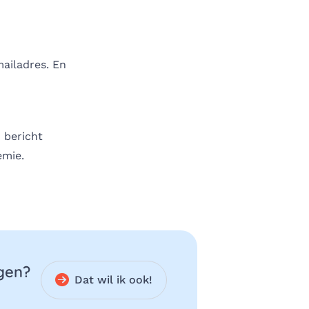
mailadres. En
 bericht
emie.
ngen?
Dat wil ik ook!