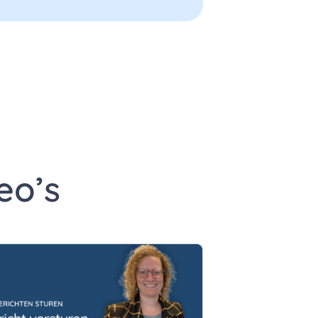
edIn
a e-mail
gina via WhatsApp
eo’s