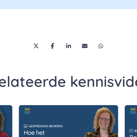
Deel deze pagina via Twitter/X
Deel deze pagina op Facebook
Deel deze pagina op Link
Deel deze pagina vi
Deel deze pa
elateerde kennisvid