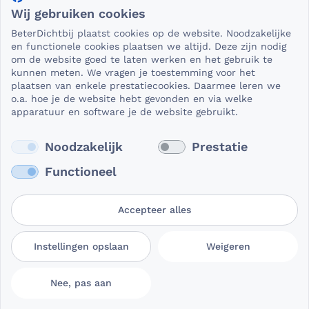
Wij gebruiken cookies
Als het gaat om medische gegevens, dan is het natuurlijk
BeterDichtbij plaatst cookies op de website. Noodzakelijke
essentieel dat die beveiligd worden uitgewisseld. En dat
en functionele cookies plaatsen we altijd. Deze zijn nodig
die gegevens niet in verkeerde handen vallen. Daar kun je
om de website goed te laten werken en het gebruik te
kunnen meten. We vragen je toestemming voor het
op rekenen bij BeterDichtbij.
plaatsen van enkele prestatiecookies. Daarmee leren we
Lees verder
o.a. hoe je de website hebt gevonden en via welke
apparatuur en software je de website gebruikt.
Noodzakelijk
Prestatie
Functioneel
Accepteer alles
Gebruikersvoorwaarden
Privacy- en
Cookievoorkeuren
Instellingen opslaan
Weigeren
BeterDichtbij
cookieverklaring
aanpassen
Nee, pas aan
© 2026 BeterDichtbij Professional