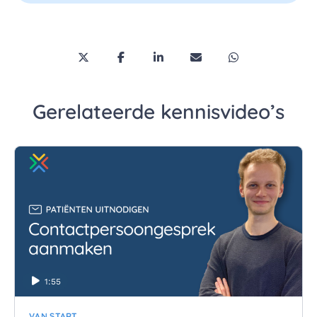
Deel deze pagina via Twitter/X
Deel deze pagina op Facebook
Deel deze pagina op LinkedI
Deel deze pagina via 
Deel deze pagi
Gerelateerde kennisvideo’s
1:55
VAN START