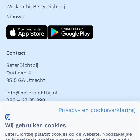
Werken bij BeterDichtbij
Nieuws
Download direct
Contact
BeterDichtbij
Oudlaan 4
3515 GA Utrecht
info@beterdichtbij.nl
085 – 27 35 398
Privacy- en cookieverklaring
Privacy en veiligheid
Wij gebruiken cookies
Als het gaat om medische gegevens, dan is het natuurlijk
BeterDichtbij plaatst cookies op de website. Noodzakelijke
essentieel dat die beveiligd worden uitgewisseld. En dat