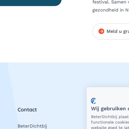
festival. Samen
gezondheid in 
Meld u gr
Wij gebruiken 
Contact
Priv
BeterDichtbij plaa
functionele cookie
BeterDichtbij
Als 
website goed te l