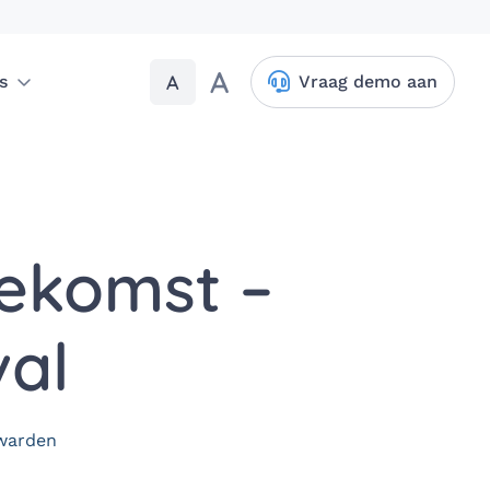
A
A
s
Vraag demo aan
oekomst –
val
warden