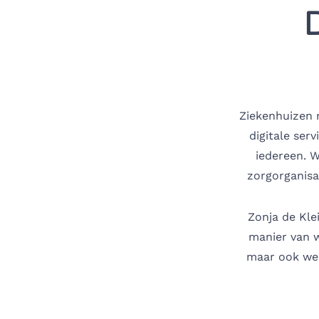
Ziekenhuizen 
digitale ser
iedereen. 
zorgorganisat
Zonja de Kle
manier van w
maar ook wel