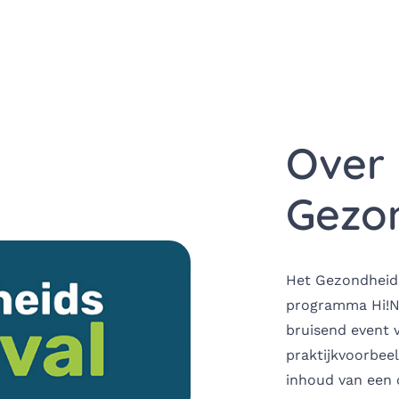
Over 
Gezon
Het Gezondheidsf
programma
Hi!
bruisend event v
praktijkvoorbee
inhoud van een 