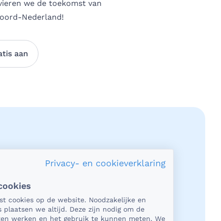
 vieren we de toekomst van
Noord-Nederland!
atis aan
Privacy- en cookieverklaring
cookies
acy en veiligheid
tst cookies op de website. Noodzakelijke en
s plaatsen we altijd. Deze zijn nodig om de
het gaat om medische gegevens, dan
aten werken en het gebruik te kunnen meten. We